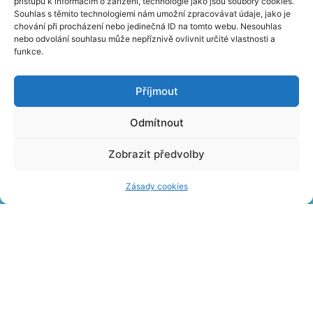
přístupu k informacím o zařízení, technologie jako jsou soubory cookies.
Souhlas s těmito technologiemi nám umožní zpracovávat údaje, jako je
chování při procházení nebo jedinečná ID na tomto webu. Nesouhlas
nebo odvolání souhlasu může nepříznivě ovlivnit určité vlastnosti a
funkce.
Příjmout
PŘÁNÍ A PŘIPOMÍNKY
Odmítnout
Zobrazit předvolby
O nás
Kontakty
Návštěvní řády
Zásady cookies
Partneři
Volná místa
Dárkové poukazy
Nabídka reklamních ploch
PŘEHLED NOVINEK NA E-MAIL