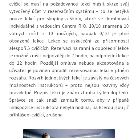
cvičící se musí na požadovanou lekci hlásit skrze svůj
vytvořený účet v rezervačním systému – to se netýká
pouze lekcí pro skupiny a školy, které se domlouvají
individuálně s vedoucím Centra RIO. 10/10 znamená 10
volných míst z 10 možných, naopak 0/10 je plně
obsazená lekce. Lekce se uskuteční za přítomnosti
alespoň 5 cvičících. Rezervaci na ranní a dopolední lekce
je možné zrušit nejpozději do 7 hodin, na odpolední lekce
do 12 hodin. Pozdější omluva nebude akceptována a
uživatel je povinen uhradit rezervovanou lekci v plném
rozsahu. Rozvrh jednotlivých lekcí je závislý na časových
možnostech instruktorů – proto nejsou rozvrhy vždy
pravidelné. Rozpis lekcí je znám zhruba týden dopředu.
Správce se tak snaží zamezit tomu, aby v případě
indispozice instruktora nebyla hodina, na kterou jsou již
přihlášeni cvičící, zrušena.