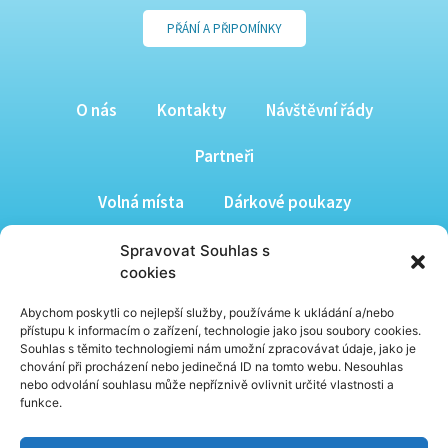
PŘÁNÍ A PŘIPOMÍNKY
O nás
Kontakty
Návštěvní řády
Partneři
Volná místa
Dárkové poukazy
Nabídka reklamních ploch
Spravovat Souhlas s
cookies
PŘEHLED NOVINEK NA E-MAIL
Abychom poskytli co nejlepší služby, používáme k ukládání a/nebo
přístupu k informacím o zařízení, technologie jako jsou soubory cookies.
Souhlas s těmito technologiemi nám umožní zpracovávat údaje, jako je
chování při procházení nebo jedinečná ID na tomto webu. Nesouhlas
nebo odvolání souhlasu může nepříznivě ovlivnit určité vlastnosti a
funkce.