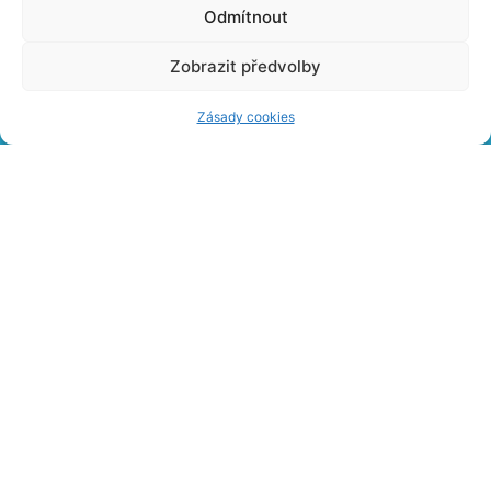
Odmítnout
Volná místa
Dárkové poukazy
Zobrazit předvolby
Nabídka reklamních ploch
Zásady cookies
PŘEHLED NOVINEK NA E-MAIL
© 2022 VŠECHNA PRÁVA VYHRAZENA. TVORBA WEBOVÝCH STRÁNEK ISS
COMPUTERS S R.O.