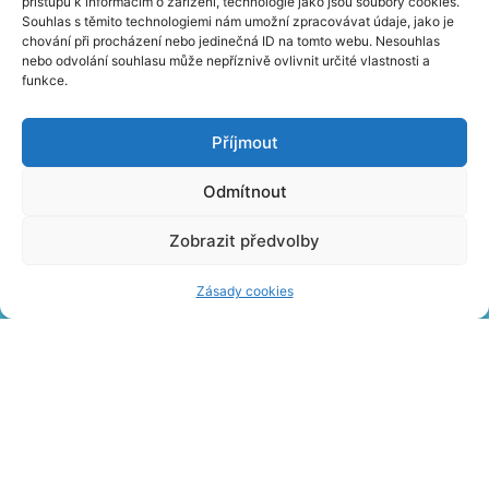
přístupu k informacím o zařízení, technologie jako jsou soubory cookies.
Souhlas s těmito technologiemi nám umožní zpracovávat údaje, jako je
chování při procházení nebo jedinečná ID na tomto webu. Nesouhlas
nebo odvolání souhlasu může nepříznivě ovlivnit určité vlastnosti a
funkce.
Příjmout
PŘÁNÍ A PŘIPOMÍNKY
Odmítnout
Zobrazit předvolby
O nás
Kontakty
Návštěvní řády
Zásady cookies
Partneři
Volná místa
Dárkové poukazy
Nabídka reklamních ploch
PŘEHLED NOVINEK NA E-MAIL