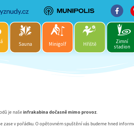
ká
Zimní
Sauna
Minigolf
Hřiště
stadion
vodů je naše
infrakabina dočasně mimo provoz
.
vše zase v pořádku. O opětovném spuštění vás budeme hned inform