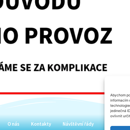
Abychom pos
informacím o
technologie
jedinečná I
ovlivnit urči
O nás
Kontakty
Návštěvní řády
Partneři