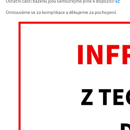
Ostatní části bazénu jsou samozřejmě plně k dispozici!
Omlouváme se za komplikace a děkujeme za pochopení.